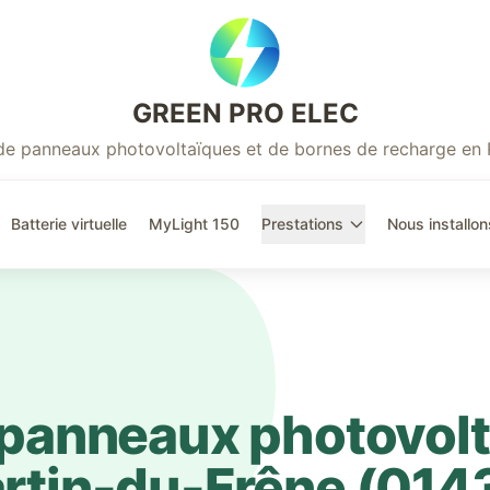
GREEN PRO ELEC
r de panneaux photovoltaïques et de bornes de recharge en
Batterie virtuelle
MyLight 150
Prestations
Nous installon
e panneaux photovol
rtin-du-Frêne
(
014