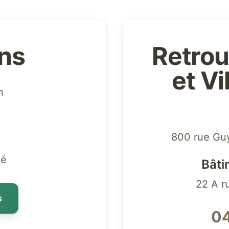
ons
Retrou
et V
n
800 rue Gu
té
Bâti
22 A r
s
04