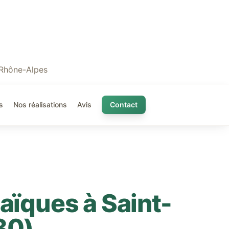
 Rhône-Alpes
s
Nos réalisations
Avis
Contact
taïques à
Saint-
30
)