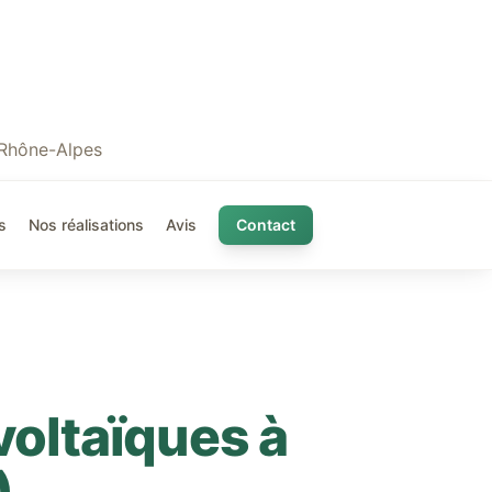
 Rhône-Alpes
s
Nos réalisations
Avis
Contact
voltaïques à
)