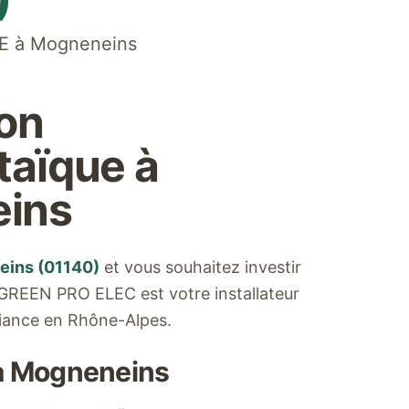
GE à
Mogneneins
ion
taïque à
ins
eins
(
01140
)
et vous souhaitez investir
? GREEN PRO ELEC est votre installateur
iance en Rhône-Alpes.
à
Mogneneins