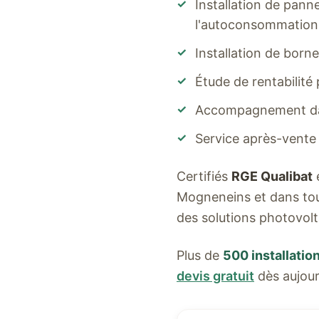
✓
Installation de pan
l'autoconsommation
✓
Installation de born
✓
Étude de rentabilité
✓
Accompagnement dan
✓
Service après-vente
Certifiés
RGE Qualibat
Mogneneins
et dans tou
des solutions photovol
Plus de
500 installatio
devis gratuit
dès aujour