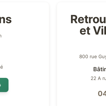
ons
Retrou
et V
n
800 rue Gu
té
Bâti
22 A r
s
04