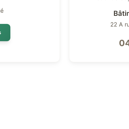
té
Bâti
22 A r
s
04