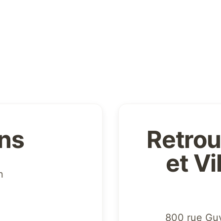
ons
Retrou
et V
n
800 rue Gu