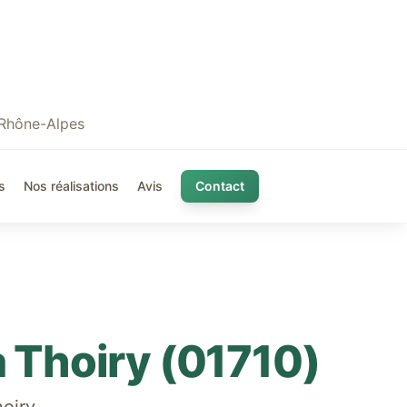
 Rhône-Alpes
s
Nos réalisations
Avis
Contact
à
Thoiry
(
01710
)