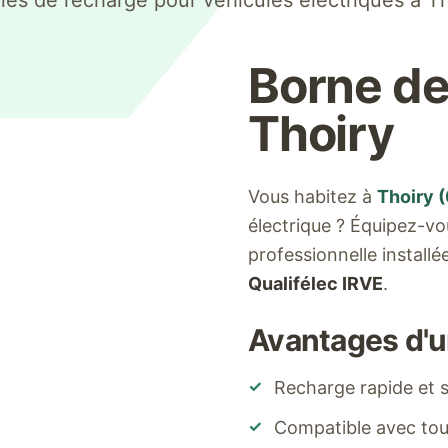
nes de recharge pour véhicules électriques à
Th
Borne de
Thoiry
Vous habitez à
Thoiry
(
électrique ? Équipez-v
professionnelle install
Qualifélec IRVE
.
Avantages d'u
✓
Recharge rapide et s
✓
Compatible avec tous