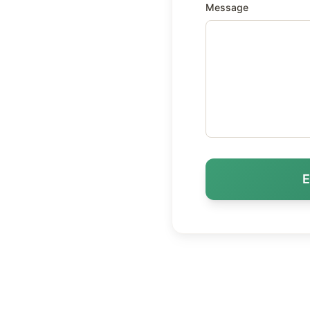
Message
E