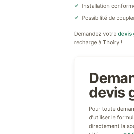
✓
Installation confor
✓
Possibilité de coupl
Demandez votre
devis 
recharge à
Thoiry
!
Deman
devis g
Pour toute demand
d'utiliser le form
directement la so