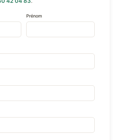
80 42 04 83
.
Prénom