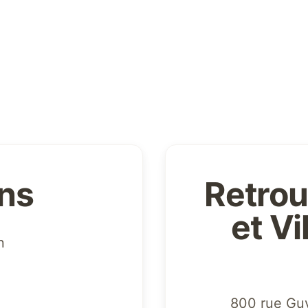
ons
Retrou
et V
n
800 rue Gu