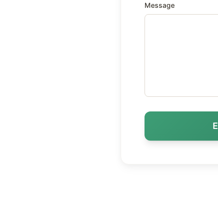
Message
E