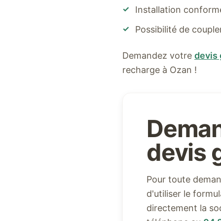
✓
Installation confor
✓
Possibilité de coupl
Demandez votre
devis 
recharge à
Ozan
!
Deman
devis g
Pour toute demand
d'utiliser le form
directement la so