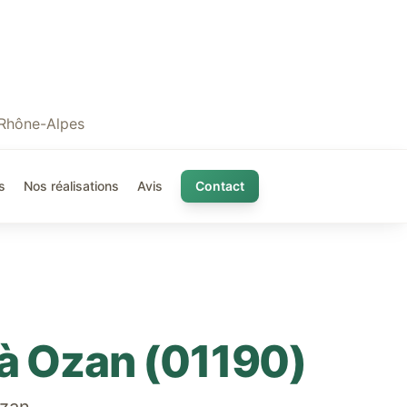
 Rhône-Alpes
s
Nos réalisations
Avis
Contact
 à
Ozan
(
01190
)