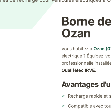
nes de recharge pour véhicules électriques à
O
Borne de
Ozan
Vous habitez à
Ozan
(
0
électrique ? Équipez-v
professionnelle install
Qualifélec IRVE
.
Avantages d'u
✓
Recharge rapide et s
✓
Compatible avec tous