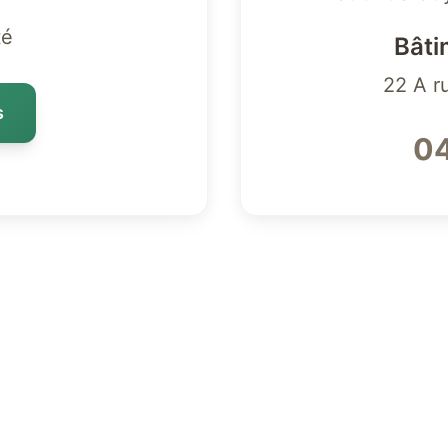
té
Bâti
22 A r
s
04