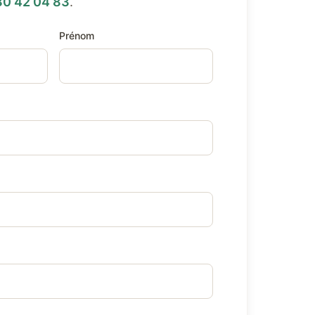
80 42 04 83
.
Prénom