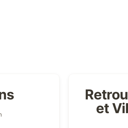
ons
Retrou
et V
n