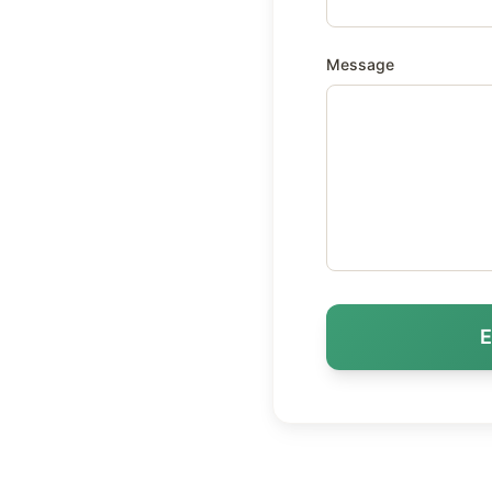
Message
E