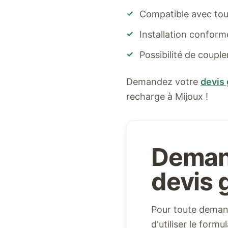
✓
Compatible avec tous
✓
Installation confor
✓
Possibilité de coupl
Demandez votre
devis 
recharge à
Mijoux
!
Deman
devis g
Pour toute demand
d'utiliser le form