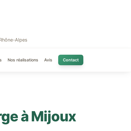
 Rhône-Alpes
s
Nos réalisations
Avis
Contact
rge à
Mijoux