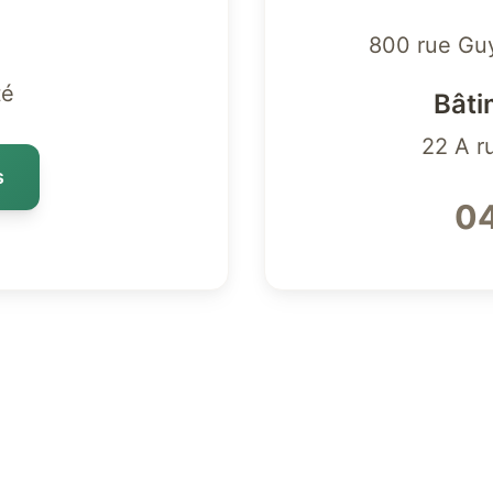
800 rue Gu
té
Bâti
22 A r
s
04