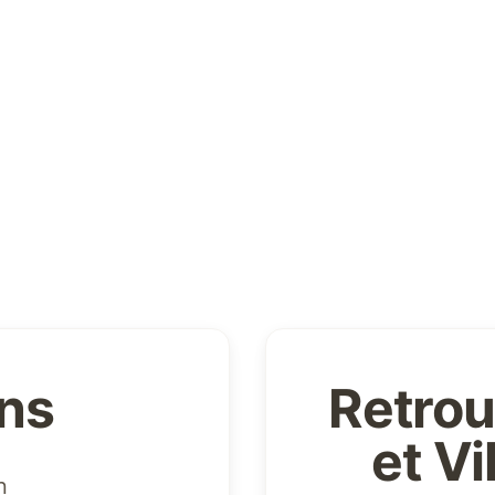
ons
Retrou
et V
n