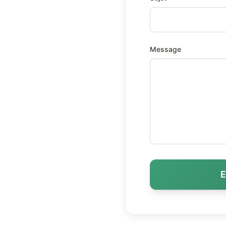
Message
E