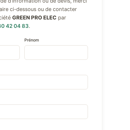
e d'information ou de devis, merci
ulaire ci-dessous ou de contacter
ciété
GREEN PRO ELEC
par
80 42 04 83
.
Prénom