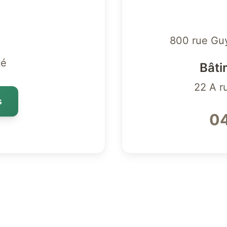
800 rue Gu
té
Bâti
22 A r
s
04