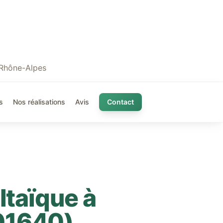
 Rhône-Alpes
s
Nos réalisations
Avis
Contact
ltaïque à
01640
)